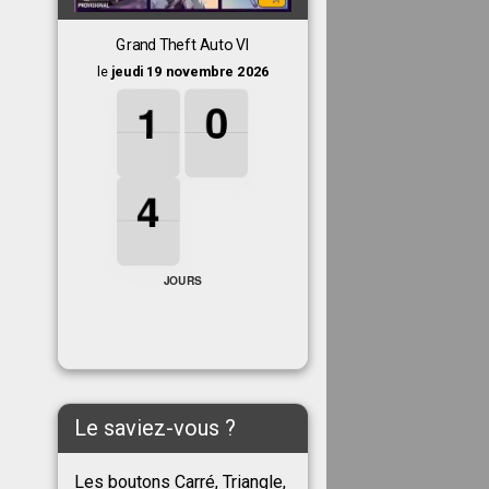
Grand Theft Auto VI
le
jeudi 19 novembre 2026
1
1
1
0
0
0
1
0
4
4
4
4
JOURS
Le saviez-vous ?
Les boutons Carré, Triangle,