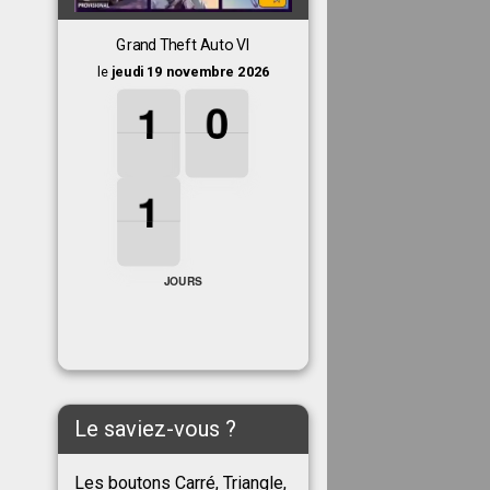
Grand Theft Auto VI
le
jeudi 19 novembre 2026
1
1
1
0
0
0
1
0
1
1
1
1
JOURS
Le saviez-vous ?
Les boutons Carré, Triangle,