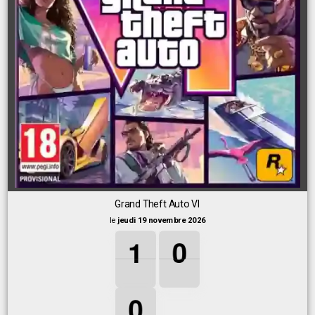
Grand Theft Auto VI
le
jeudi 19 novembre 2026
1
1
1
0
0
0
1
0
0
0
0