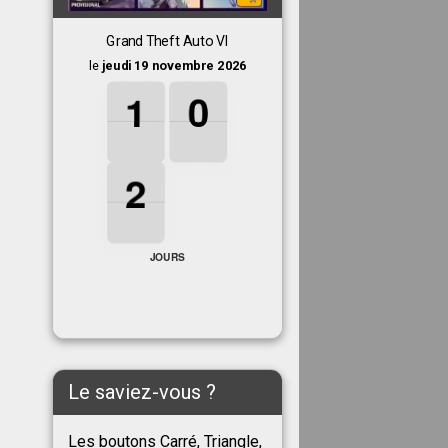
Grand Theft Auto VI
le
jeudi 19 novembre 2026
1
1
1
0
0
0
1
0
2
2
2
2
JOURS
Le saviez-vous ?
Les boutons Carré, Triangle,