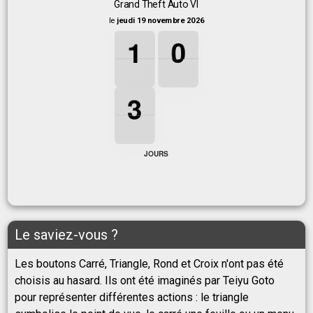
Grand Theft Auto VI
le
jeudi 19 novembre 2026
1
1
1
0
0
0
1
0
3
3
3
3
JOURS
Le saviez-vous ?
Les boutons Carré, Triangle, Rond et Croix n'ont pas été
choisis au hasard. Ils ont été imaginés par Teiyu Goto
pour représenter différentes actions : le triangle