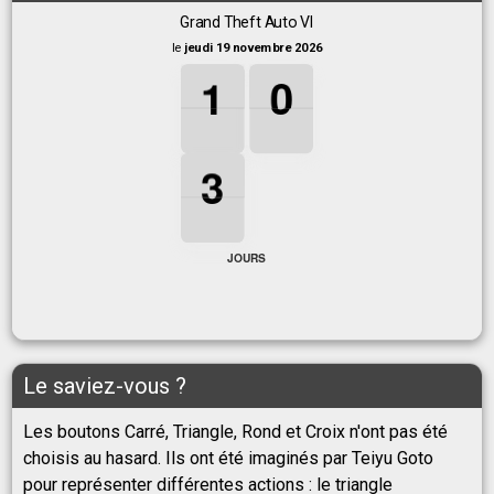
Grand Theft Auto VI
le
jeudi 19 novembre 2026
1
1
1
0
0
0
1
0
3
3
3
3
JOURS
Le saviez-vous ?
Les boutons Carré, Triangle, Rond et Croix n'ont pas été
choisis au hasard. Ils ont été imaginés par Teiyu Goto
pour représenter différentes actions : le triangle