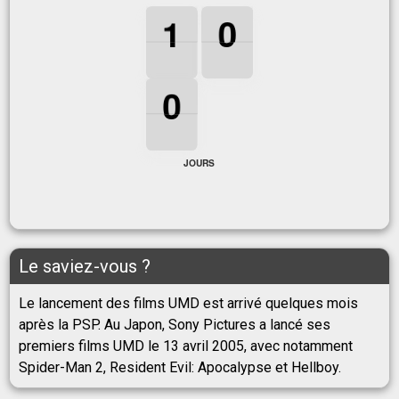
1
1
1
0
0
0
1
0
0
0
0
0
JOURS
Le saviez-vous ?
Le lancement des films UMD est arrivé quelques mois
après la PSP. Au Japon, Sony Pictures a lancé ses
premiers films UMD le 13 avril 2005, avec notamment
Spider-Man 2, Resident Evil: Apocalypse et Hellboy.