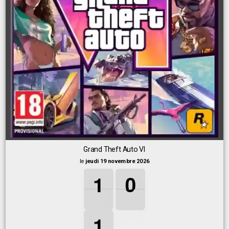
Grand Theft Auto VI
le
jeudi 19 novembre 2026
1
1
1
0
0
0
1
0
1
1
1