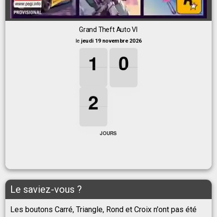
Grand Theft Auto VI
le
jeudi 19 novembre 2026
1
1
1
0
0
0
1
0
2
2
2
2
JOURS
Le saviez-vous ?
Les boutons Carré, Triangle, Rond et Croix n'ont pas été