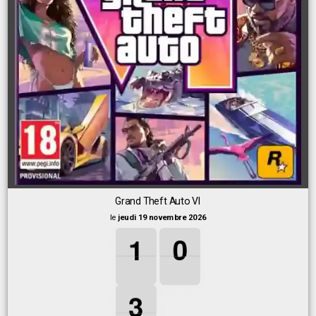
Grand Theft Auto VI
le
jeudi 19 novembre 2026
1
1
1
0
0
0
1
0
3
3
3