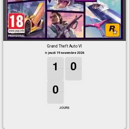
Grand Theft Auto VI
le
jeudi 19 novembre 2026
1
1
1
0
0
0
1
0
0
0
0
0
JOURS