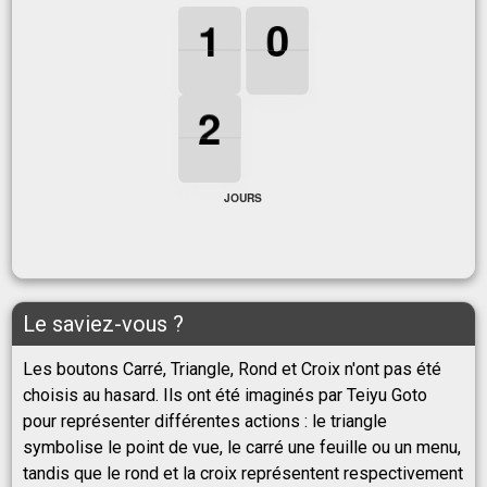
1
1
1
0
0
0
1
0
2
2
2
2
JOURS
Le saviez-vous ?
Les boutons Carré, Triangle, Rond et Croix n'ont pas été
choisis au hasard. Ils ont été imaginés par Teiyu Goto
pour représenter différentes actions : le triangle
symbolise le point de vue, le carré une feuille ou un menu,
tandis que le rond et la croix représentent respectivement