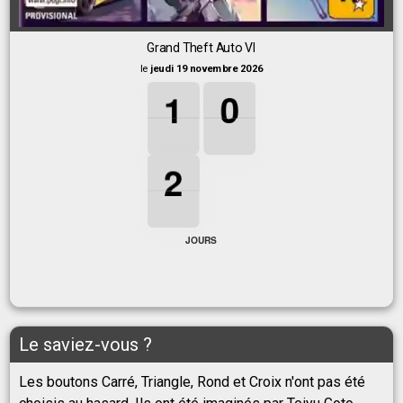
Grand Theft Auto VI
le
jeudi 19 novembre 2026
1
1
1
0
0
0
1
0
2
2
2
2
JOURS
Le saviez-vous ?
Les boutons Carré, Triangle, Rond et Croix n'ont pas été