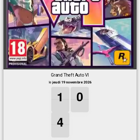
Grand Theft Auto VI
le
jeudi 19 novembre 2026
1
1
1
0
0
0
1
0
4
4
4
4