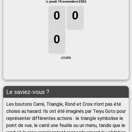
le
jeudi 19 novembre 2026
0
0
1
0
0
0
1
0
0
0
0
0
JOURS
Le saviez-vous ?
Les boutons Carré, Triangle, Rond et Croix n'ont pas été
choisis au hasard. Ils ont été imaginés par Teiyu Goto pour
représenter différentes actions : le triangle symbolise le
point de vue, le carré une feuille ou un menu, tandis que le